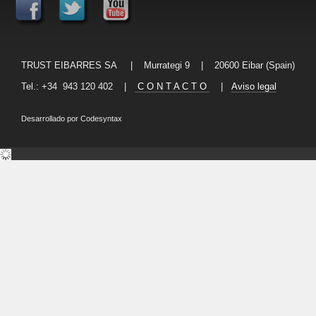
TRUST EIBARRES SA | Murrategi 9 | 20600 Eibar (Spain)
Tel.: +34 943 120 402 |
C O N T A C T O
|
Aviso legal
Desarrollado por
Codesyntax