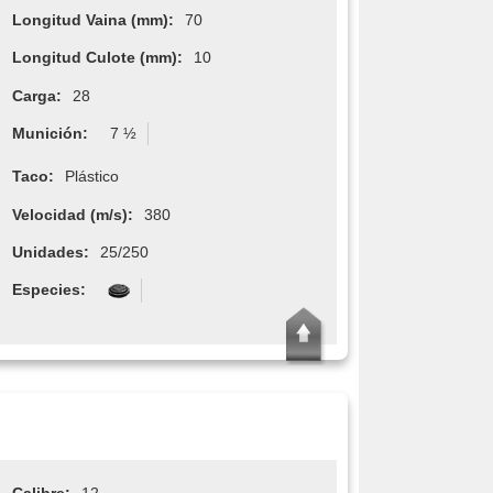
Longitud Vaina (mm):
70
Longitud Culote (mm):
10
Carga:
28
Munición:
7 ½
Taco:
Plástico
Velocidad (m/s):
380
Unidades:
25/250
Especies: