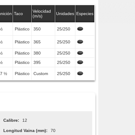
Velocidad
nición
Taco
Unidades
Especies
(m/s)
 ½
Plástico
350
25/250
 ½
Plástico
365
25/250
 ½
Plástico
380
25/250
 ½
Plástico
395
25/250
7 ½
Plástico
Custom
25/250
Calibre:
12
Longitud Vaina (mm):
70