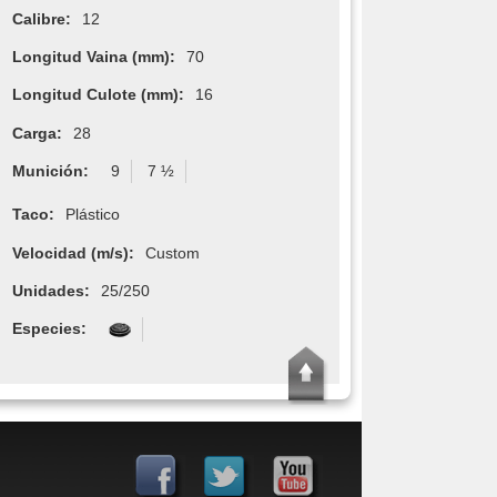
Calibre:
12
Longitud Vaina (mm):
70
Longitud Culote (mm):
16
Carga:
28
Munición:
9
7 ½
Taco:
Plástico
Velocidad (m/s):
Custom
Unidades:
25/250
Especies: