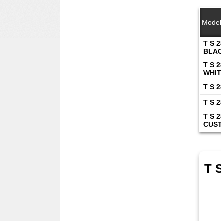
Mode
T S 2
BLA
T S 2
WHIT
T S 
T S 
T S 2
CUS
T 