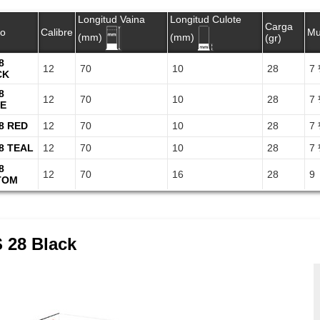
Longitud Vaina
Longitud Culote
Carga
lo
Calibre
Mu
(mm)
(mm)
(gr)
8
12
70
10
28
7
CK
8
12
70
10
28
7
E
28 RED
12
70
10
28
7
28 TEAL
12
70
10
28
7
8
12
70
16
28
9
TOM
S 28 Black