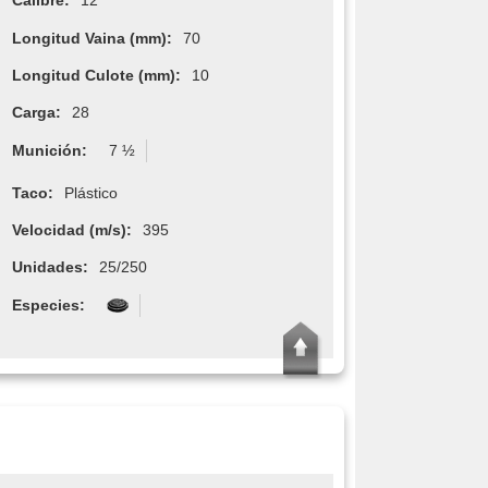
Calibre:
12
Longitud Vaina (mm):
70
Longitud Culote (mm):
10
Carga:
28
Munición:
7 ½
Taco:
Plástico
Velocidad (m/s):
395
Unidades:
25/250
Especies: