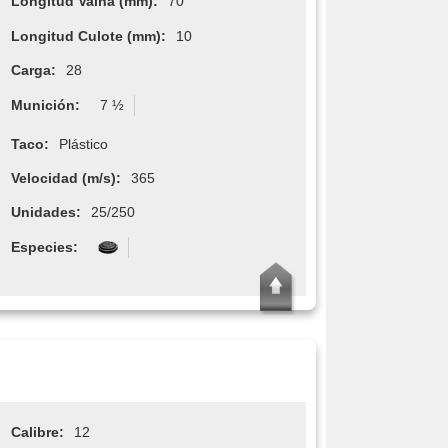
Longitud Vaina (mm):
70
Longitud Culote (mm):
10
Carga:
28
Munición:
7 ½
Taco:
Plástico
Velocidad (m/s):
365
Unidades:
25/250
Especies:
Calibre:
12