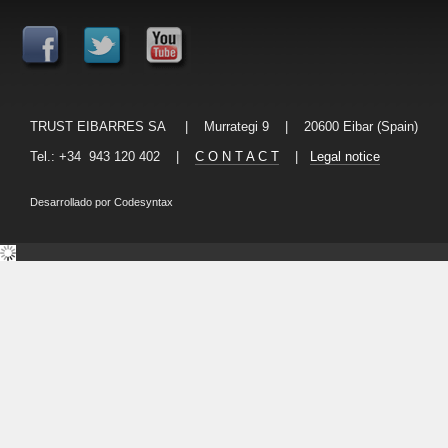
TRUST EIBARRES SA | Murrategi 9 | 20600 Eibar (Spain)
Tel.: +34 943 120 402 |
C O N T A C T
|
Legal notice
Desarrollado por
Codesyntax