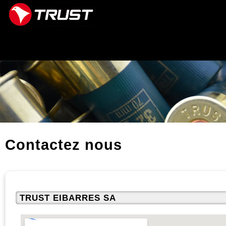
Navigation
Aller
MOTEUR DE REC
au
contenu.
|
Aller
à
la
navigation
Contactez nous
TRUST EIBARRES SA