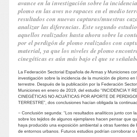
avance en la investigación sobre la incidenci
plomo en las aves no rapaces en el medio terr
resultados con nuevas capturas/muestras caz
analizar las diferencias. Este segundo estudi
aquellos realizados hasta ahora sobre la co
por el perdigón de plomo realizados con captu
material, ya que los niveles de plomo encontr
cinegéticas es aún más bajo el que se señalab
La Federación Sectorial Española de Armas y Municiones con
investigación sobre la incidencia de la munición de plomo en
terrestre. Después de la publicación por la Federación Secto
Municiones en enero de 2019, del estudio “INCIDENCIA 
CINEGÉTICAS NO ACUÁTICAS POR APORTE DE PERDIGO
TERRESTRE”, dos conclusiones hacían obligada la continuaci
− Conclusión segunda: “Los resultados analíticos junto con l
sobre los tejidos de algunos ejemplares hacen pensar que q
haya producido una exposición ambiental a otras fuentes de 
de entornos urbanos. Futuros estudios podrían corroborar o re