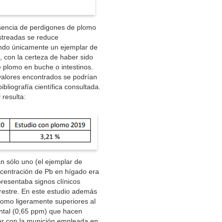
resencia de perdigones de plomo
streadas se reduce
endo únicamente un ejemplar de
, con la certeza de haber sido
 plomo en buche o intestinos.
valores encontrados se podrían
bliografía científica consultada.
resulta:
n sólo uno (el ejemplar de
ncentración de Pb en hígado era
resentaba signos clínicos
rrestre. En este estudio además
omo ligeramente superiores al
ntal (0,65 ppm) que hacen
er con la munición empleada en