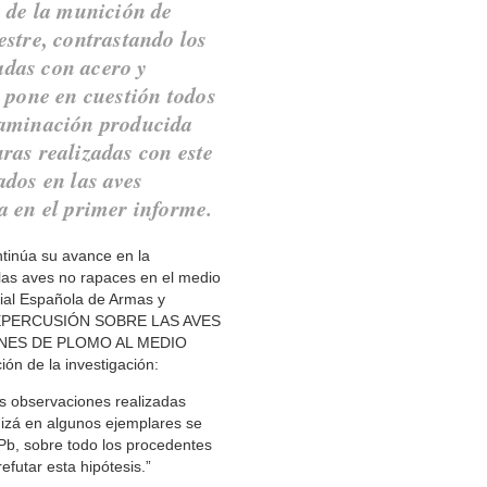
a de la munición de
estre, contrastando los
adas con acero y
o pone en cuestión todos
ntaminación producida
ras realizadas con este
ados en las aves
a en el primer informe.
tinúa su avance en la
 las aves no rapaces en el medio
rial Española de Armas y
Y REPERCUSIÓN SOBRE LAS AVES
NES DE PLOMO AL MEDIO
ón de la investigación:
as observaciones realizadas
uizá en algunos ejemplares se
Pb, sobre todo los procedentes
futar esta hipótesis.”