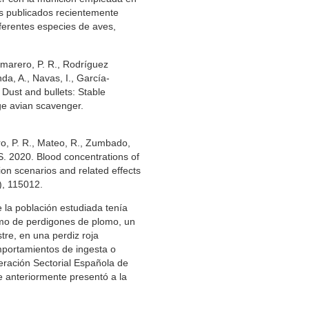
cos publicados recientemente
ferentes especies de aves,
amarero, P. R., Rodríguez
a, A., Navas, I., García-
 Dust and bullets: Stable
ge avian scavenger.
ro, P. R., Mateo, R., Zumbado,
 S. 2020. Blood concentrations of
on scenarios and related effects
), 115012.
e la población estudiada tenía
mo de perdigones de plomo, un
re, en una perdiz roja
mportamientos de ingesta o
deración Sectorial Española de
 anteriormente presentó a la