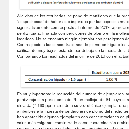
A la vista de los resultados, se pone de manifiesto que la p
“sospechosos” de haber sido ingeridos por las especies mue
significativamente con respecto al informe de 2019, apareci
perdiz roja aclimatada con perdigones de plomo en la molleja
ingeridos. No se encontró ningún ejemplar con perdigones de
Con respecto a las concentraciones de plomo en hígado los 
calificar de muy bajos, estando por debajo de la media de la bi
Comparando los resultados del informe de 2019 con el actual 
Es muy importante la reducción del número de ejemplares, ta
perdiz roja con perdigones de Pb en molleja) de 94, cuya co
elevada (7,189 ppm), siendo a su vez el único ejemplar que p
atribuibles a la ingesta de perdigones de plomo del medio te
han aparecido algunos ejemplares con concentraciones de pl
valor, más exigente, considerado como contaminación ambie
suponer que el origen del plomo tenga un origen nada que v