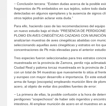
− Conclusión tercera: “Existen dudas acerca de la posible ex
fragmentos de Pb embebidos en sus tejidos, sobre todo dada
detectadas en algunos ejemplares y la ausencia de signos cl
otros tejidos podrán aclarar esta duda.”
Para ello, haciendo caso de las recomendaciones del equipo i
un nuevo estudio bajo el título “PRESENCIA DE PERDIGO
PLOMO EN AVES CINEGÉTICAS CAZADAS CON MUNICIÓN SI
analizarían muestras de aves cinegéticas abatidas con munic
seleccionando aquellas aves cinegéticas y estratos en los q
concentraciones de Pb más elevadas para el anterior estudio
Tres especies fueron seleccionadas para tres estratos concre
muestreada en la provincia de Zamora, perdiz roja aclimatad
Ciudad Real y paloma torcaz muestreada en la provincia de 
con un total de 94 muestras que nuevamente lo sitúa al frente
y europeo con mayor desarrollo e importancia. En este estudi
arma de fuego (escopeta) empleando munición libre de plom
acero, al objeto de evitar dos posibles fuentes de error:
− La primera de ellas, la posible confusión a la hora de deter
perdigones “sospechosos” de haber sido ingeridos y encontr
intestinos. Al emplear munición de acero en el muestreo en 