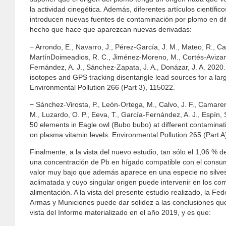
la actividad cinegética. Además, diferentes artículos científi
introducen nuevas fuentes de contaminación por plomo en di
hecho que hace que aparezcan nuevas derivadas:
− Arrondo, E., Navarro, J., Pérez-García, J. M., Mateo, R., C
MartínDoimeadios, R. C., Jiménez-Moreno, M., Cortés-Avizand
Fernández, A. J., Sánchez-Zapata, J. A., Donázar, J. A. 2020.
isotopes and GPS tracking disentangle lead sources for a lar
Environmental Pollution 266 (Part 3), 115022.
− Sánchez-Virosta, P., León-Ortega, M., Calvo, J. F., Camare
M., Luzardo, O. P., Eeva, T., García-Fernández, A. J., Espín,
50 elements in Eagle owl (Bubo bubo) at different contaminati
on plasma vitamin levels. Environmental Pollution 265 (Part A
Finalmente, a la vista del nuevo estudio, tan sólo el 1,06 % d
una concentración de Pb en hígado compatible con el consu
valor muy bajo que además aparece en una especie no silvest
aclimatada y cuyo singular origen puede intervenir en los co
alimentación. A la vista del presente estudio realizado, la Fe
Armas y Municiones puede dar solidez a las conclusiones que
vista del Informe materializado en el año 2019, y es que: