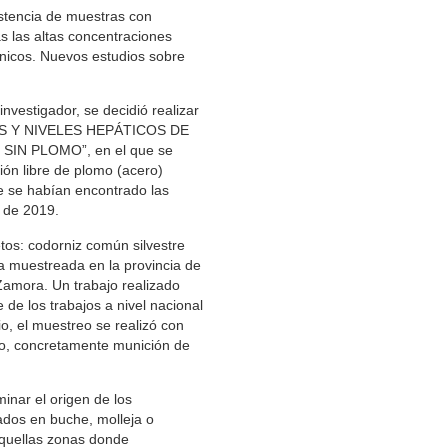
istencia de muestras con
s las altas concentraciones
ínicos. Nuevos estudios sobre
nvestigador, se decidió realizar
NES Y NIVELES HEPÁTICOS DE
N PLOMO”, en el que se
ión libre de plomo (acero)
ue se habían encontrado las
 de 2019.
tos: codorniz común silvestre
a muestreada en la provincia de
Zamora. Un trabajo realizado
 de los trabajos a nivel nacional
o, el muestreo se realizó con
o, concretamente munición de
minar el origen de los
ados en buche, molleja o
aquellas zonas donde