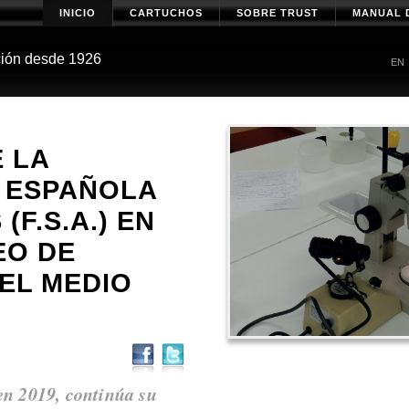
INICIO
CARTUCHOS
SOBRE TRUST
MANUAL 
ción desde 1926
EN
 LA
 ESPAÑOLA
(F.S.A.) EN
EO DE
EL MEDIO
en 2019, continúa su