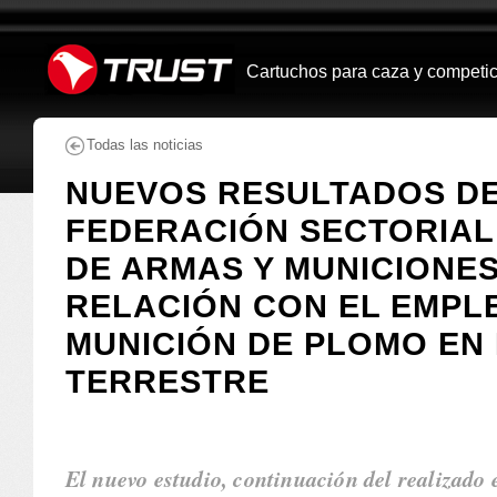
Navegación
Herramientas
Personales
Cambiar
a
Cartuchos para caza y competi
Buscar
contenido.
|
Saltar
Todas las noticias
a
navegación
NUEVOS RESULTADOS DE
FEDERACIÓN SECTORIAL
DE ARMAS Y MUNICIONES 
RELACIÓN CON EL EMPL
MUNICIÓN DE PLOMO EN 
TERRESTRE
El nuevo estudio, continuación del realizado 