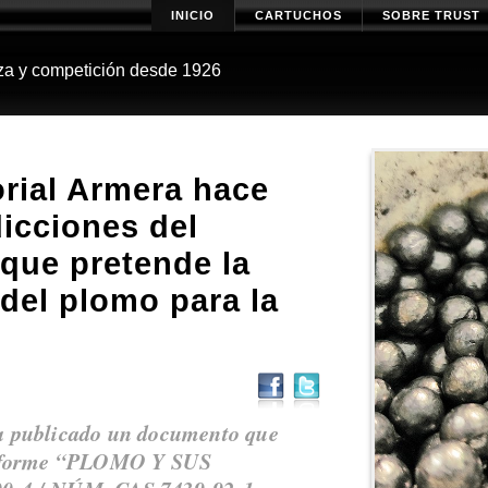
INICIO
CARTUCHOS
SOBRE TRUST
za y competición desde 1926
rial Armera hace
dicciones del
que pretende la
 del plomo para la
a publicado un documento que
 informe “PLOMO Y SUS