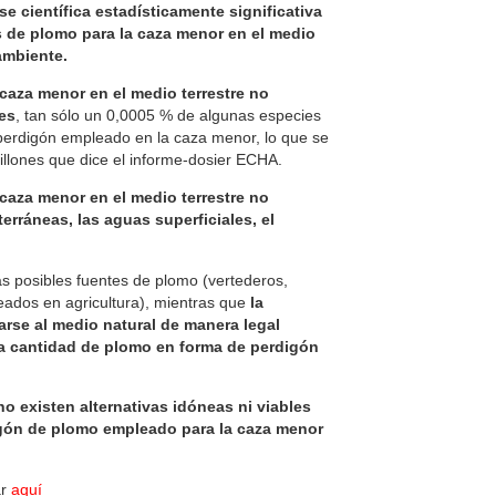
se científica estadísticamente significativa
 de plomo para la caza menor en el medio
ambiente.
caza menor en el medio terrestre no
es
, tan sólo un 0,0005 % de algunas especies
perdigón empleado en la caza menor, lo que se
illones que dice el informe‐dosier ECHA.
caza menor en el medio terrestre no
erráneas, las aguas superficiales, el
.
as posibles fuentes de plomo (vertederos,
eados en agricultura), mientras que
la
rse al medio natural de manera legal
la cantidad de plomo en forma de perdigón
no existen alternativas idóneas ni viables
igón de plomo empleado para la caza menor
ar
aquí