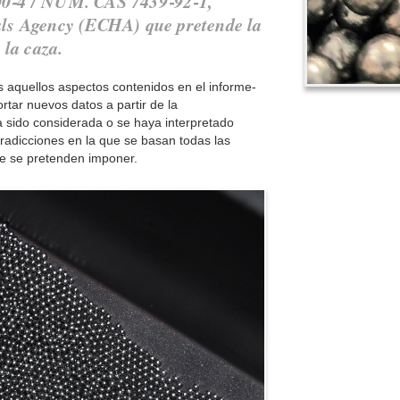
4 / NÚM. CAS 7439‐92‐1,
ls Agency (ECHA) que pretende la
 la caza.
s aquellos aspectos contenidos en el informe‐
ortar nuevos datos a partir de la
a sido considerada o se haya interpretado
radicciones en la que se basan todas las
ue se pretenden imponer.