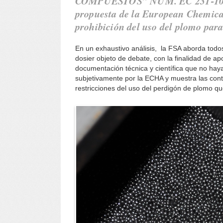
COMPUESTOS” NÚM. EC 231‐100‐
propuesta de la European Chemica
prohibición del uso del plomo para
En un exhaustivo análisis, la FSA aborda todo
dosier objeto de debate, con la finalidad de ap
documentación técnica y científica que no hay
subjetivamente por la ECHA y muestra las cont
restricciones del uso del perdigón de plomo q