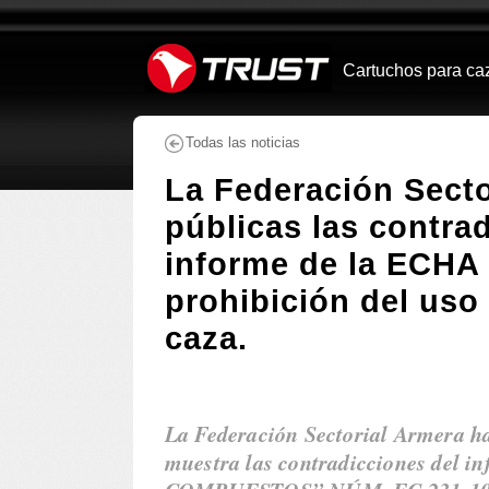
Navegación
Herramientas
Personales
Cambiar
a
Cartuchos para ca
Buscar
contenido.
|
Saltar
Todas las noticias
a
navegación
La Federación Secto
públicas las contra
informe de la ECHA 
prohibición del uso
caza.
La Federación Sectorial Armera h
muestra las contradicciones del