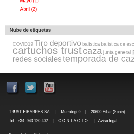
Mayo
(1)
Abril
(2)
Nube de etiquetas
Tiro deportivo
COVID19
balística
balística de es
cartuchos trust
caza
junta general
temporada de ca
redes sociales
TRUST EIBARRES SA | Murrategi 9 | 20600 Eibar (Spain)
Tel.: +34 943 120 402 |
C O N T A C T O
|
Aviso legal