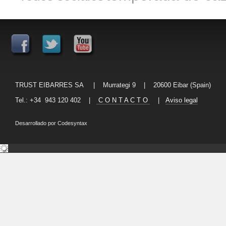
TRUST EIBARRES SA | Murrategi 9 | 20600 Eibar (Spain)
Tel.: +34 943 120 402 |
C O N T A C T O
|
Aviso legal
Desarrollado por
Codesyntax