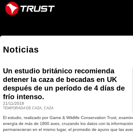
Navegación
Cambiar
a
contenido.
|
Saltar
a
Noticias
navegación
Un estudio británico recomienda
detener la caza de becadas en UK
después de un período de 4 días de
frío intenso.
21/11/2018
,
TEMPORADA DE CAZA
CAZA
El estudio, realizado por Game & Wildlife Conservation Trust, exami
energía de más de 1800 aves, cruzando los datos con la información c
permanecieran en el mismo lugar, el promedio de ayuno que las aves