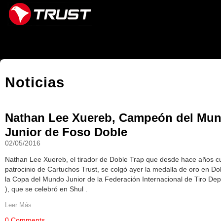
Navegación
Cambiar
a
contenido.
|
Saltar
a
Noticias
navegación
Nathan Lee Xuereb, Campeón del Mu
Junior de Foso Doble
02/05/2016
Nathan Lee Xuereb, el tirador de Doble Trap que desde hace años c
patrocinio de Cartuchos Trust, se colgó ayer la medalla de oro en Do
la Copa del Mundo Junior de la Federación Internacional de Tiro Dep
), que se celebró en Shul .
Leer Más
0 Comments