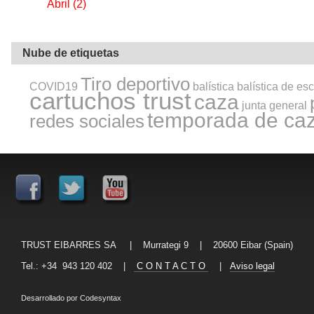
Abril
(2)
Nube de etiquetas
Tiro deportivo
COVID19
balística
balística de es
cartuchos trust
caza
junta general
temporada de ca
redes sociales
TRUST EIBARRES SA | Murrategi 9 | 20600 Eibar (Spain)
Tel.: +34 943 120 402 |
C O N T A C T O
|
Aviso legal
Desarrollado por
Codesyntax