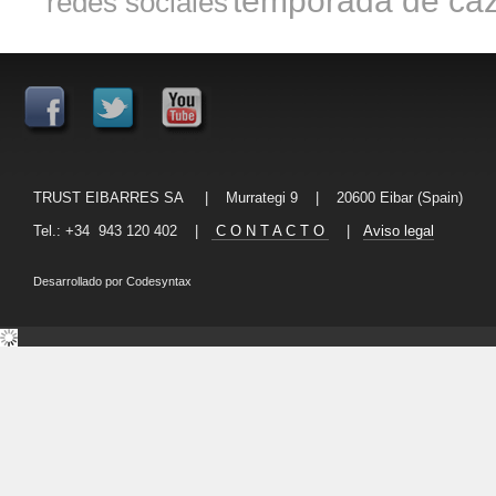
temporada de ca
redes sociales
TRUST EIBARRES SA | Murrategi 9 | 20600 Eibar (Spain)
Tel.: +34 943 120 402 |
C O N T A C T O
|
Aviso legal
Desarrollado por
Codesyntax